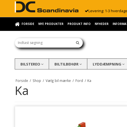
Levering: 1-3 hverdag
FORSIDE
NYE PRODUKTER
PRODUKT INFO
NYHEDER
INFORMA
BILSTEREO
BILTILBEHØR
LYDDÆMPNING
Forside
/
Shop
/
Vælg bil mærke
/
Ford
/
Ka
Ka