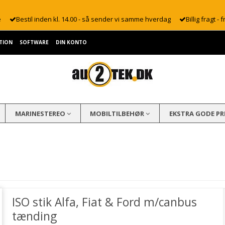
e
Bestil inden kl. 14.00 - så sender vi samme hverdag
Billig fragt - f
TION
SOFTWARE
DIN KONTO
MARINESTEREO
MOBILTILBEHØR
EKSTRA GODE PR
ISO stik Alfa, Fiat & Ford m/canbus
tænding