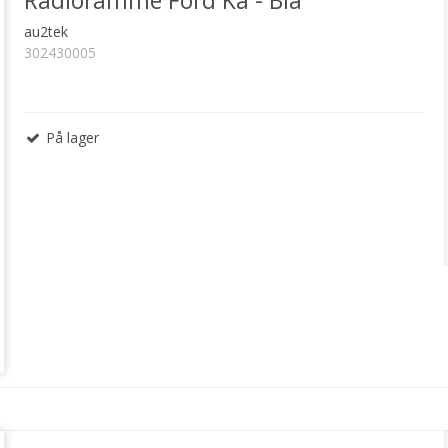
Radioramme Ford Ka - Blå
au2tek
302430005
På lager