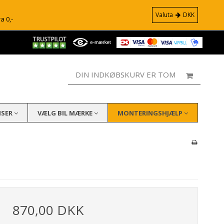
Valuta
DKK
ra 0,-
DIN INDKØBSKURV ER TOM
ISER
VÆLG BIL MÆRKE
MONTERINGSHJÆLP
870,00 DKK