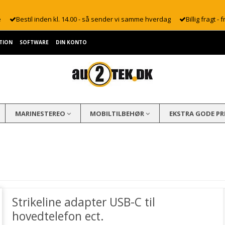
e
Bestil inden kl. 14.00 - så sender vi samme hverdag
Billig fragt - f
TION
SOFTWARE
DIN KONTO
MARINESTEREO
MOBILTILBEHØR
EKSTRA GODE PR
Strikeline adapter USB-C til
hovedtelefon ect.