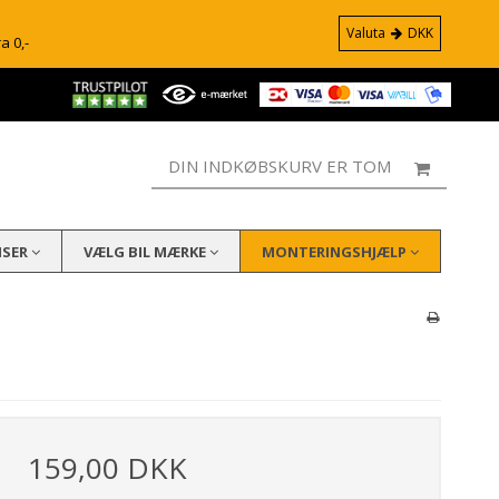
Valuta
DKK
ra 0,-
DIN INDKØBSKURV ER TOM
ISER
VÆLG BIL MÆRKE
MONTERINGSHJÆLP
159,00 DKK