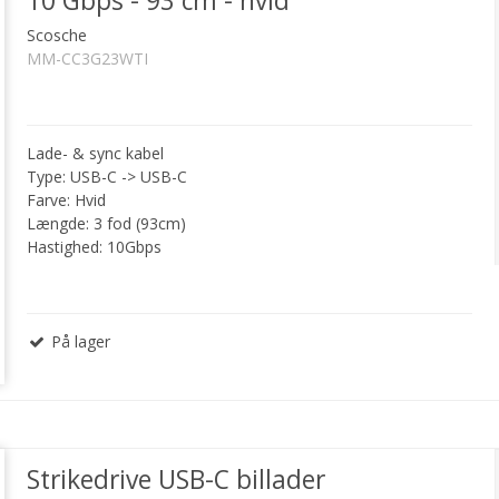
10 Gbps - 93 cm - hvid
Scosche
MM-CC3G23WTI
Lade- & sync kabel
Type: USB-C -> USB-C
Farve: Hvid
Længde: 3 fod (93cm)
Hastighed: 10Gbps
På lager
Strikedrive USB-C billader