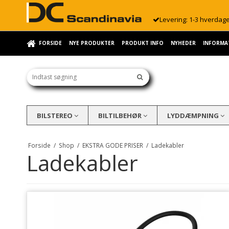
Levering: 1-3 hverdag
FORSIDE
NYE PRODUKTER
PRODUKT INFO
NYHEDER
INFORMA
BILSTEREO
BILTILBEHØR
LYDDÆMPNING
Forside
/
Shop
/
EKSTRA GODE PRISER
/
Ladekabler
Ladekabler