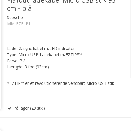
Flatout ladekabel Micro USB stik 93
cm - blå
Scosche
MM-EZFLBL
Lade- & sync kabel m/LED indikator
Type: Micro USB Ladekabel m/EZTIP™*
Farve: Blå
Længde: 3 fod (93cm)
*EZTIP™ er et revolutionerende vendbart Micro USB stik
På lager (29 stk.)