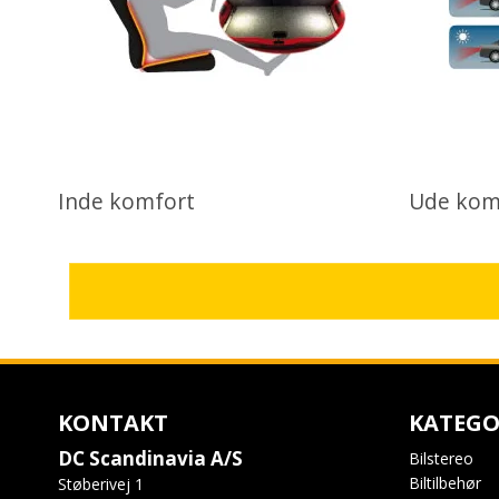
Inde komfort
Ude kom
KONTAKT
KATEGO
DC Scandinavia A/S
Bilstereo
Biltilbehør
Støberivej 1