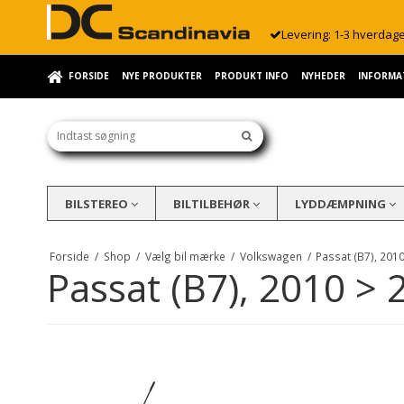
Levering: 1-3 hverdag
FORSIDE
NYE PRODUKTER
PRODUKT INFO
NYHEDER
INFORMA
BILSTEREO
BILTILBEHØR
LYDDÆMPNING
Forside
/
Shop
/
Vælg bil mærke
/
Volkswagen
/
Passat (B7), 201
Passat (B7), 2010 > 