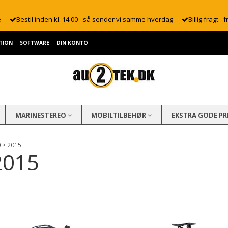
e
Bestil inden kl. 14.00 - så sender vi samme hverdag
Billig fragt - f
TION
SOFTWARE
DIN KONTO
MARINESTEREO
MOBILTILBEHØR
EKSTRA GODE PR
0 > 2015
2015