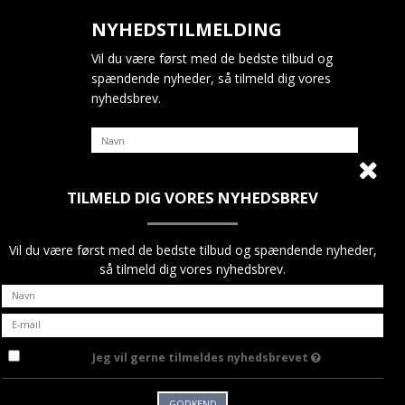
NYHEDSTILMELDING
Vil du være først med de bedste tilbud og
spændende nyheder, så tilmeld dig vores
nyhedsbrev.
TILMELD DIG VORES NYHEDSBREV
Jeg vil gerne tilmeldes nyhedsbrevet
GODKEND
Vil du være først med de bedste tilbud og spændende nyheder,
så tilmeld dig vores nyhedsbrev.
Jeg vil gerne tilmeldes nyhedsbrevet
GODKEND