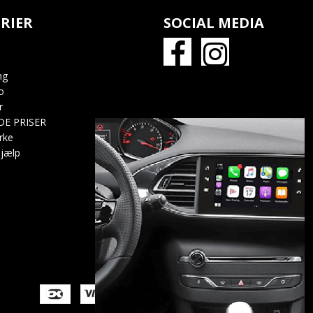
RIER
SOCIAL MEDIA
ng
o
r
DE PRISER
rke
jælp