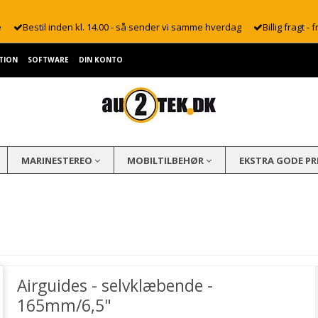
e
Bestil inden kl. 14.00 - så sender vi samme hverdag
Billig fragt - f
TION
SOFTWARE
DIN KONTO
MARINESTEREO
MOBILTILBEHØR
EKSTRA GODE PR
Airguides - selvklæbende -
165mm/6,5"