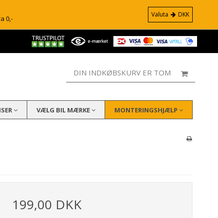
Valuta
DKK
ra 0,-
DIN INDKØBSKURV ER TOM
ISER
VÆLG BIL MÆRKE
MONTERINGSHJÆLP
199,00 DKK