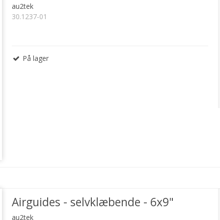
au2tek
30.1237-01
På lager
Airguides - selvklæbende - 6x9"
au2tek