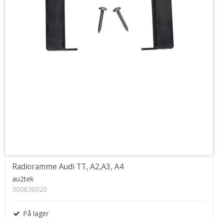
Radioramme Audi TT, A2,A3, A4
au2tek
300630020
På lager