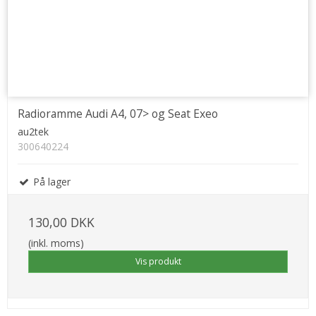
Radioramme Audi A4, 07> og Seat Exeo
au2tek
300640224
På lager
130,00 DKK
(inkl. moms)
Vis produkt