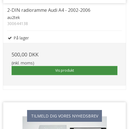
2-DIN radioramme Audi A4 - 2002-2006
au2tek
300644138
På lager
500,00 DKK
(inkl. moms)
Vis produkt
TILMELD DIG VORES NYHEDSBREV