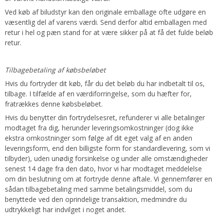
Ved køb af biludstyr kan den originale emballage ofte udgøre en
væsentlig del af varens værdi. Send derfor altid emballagen med
retur i hel og pæn stand for at være sikker på at få det fulde beløb
retur.
Tilbagebetaling af købsbeløbet
Hvis du fortryder dit køb, får du det beløb du har indbetalt til os,
tilbage. I tilfælde af en værdiforringelse, som du hæfter for,
fratrækkes denne købsbeløbet.
Hvis du benytter din fortrydelsesret, refunderer vi alle betalinger
modtaget fra dig, herunder leveringsomkostninger (dog ikke
ekstra omkostninger som følge af dit eget valg af en anden
leveringsform, end den billigste form for standardlevering, som vi
tilbyder), uden unødig forsinkelse og under alle omstændigheder
senest 14 dage fra den dato, hvor vi har modtaget meddelelse
om din beslutning om at fortryde denne aftale. Vi gennemfører en
sådan tilbagebetaling med samme betalingsmiddel, som du
benyttede ved den oprindelige transaktion, medmindre du
udtrykkeligt har indvilget i noget andet.