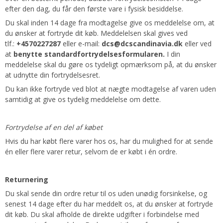
efter den dag, du får den første vare i fysisk besiddelse.
Du skal inden 14 dage fra modtagelse give os meddelelse om, at
du ønsker at fortryde dit køb. Meddelelsen skal gives ved
tlf.:
+4570227287
eller e-mail:
dcs@dcscandinavia.dk
eller ved
at
benytte
standardfortrydelsesformularen
.
I din
meddelelse skal du gøre os tydeligt opmærksom på, at du ønsker
at udnytte din fortrydelsesret.
Du kan ikke fortryde ved blot at nægte modtagelse af varen uden
samtidig at give os tydelig meddelelse om dette.
Fortrydelse af en del af købet
Hvis du har købt flere varer hos os, har du mulighed for at sende
én eller flere varer retur, selvom de er købt i én ordre.
Returnering
Du skal sende din ordre retur til os uden unødig forsinkelse, og
senest 14 dage efter du har meddelt os, at du ønsker at fortryde
dit køb. Du skal afholde de direkte udgifter i forbindelse med