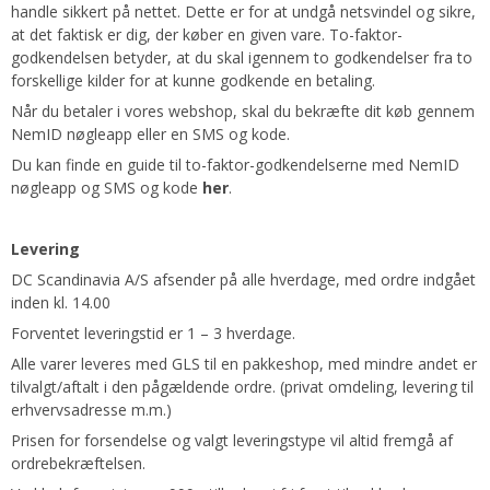
handle sikkert på nettet. Dette er for at undgå netsvindel og sikre,
at det faktisk er dig, der køber en given vare. To-faktor-
godkendelsen betyder, at du skal igennem to godkendelser fra to
forskellige kilder for at kunne godkende en betaling.
Når du betaler i vores webshop, skal du bekræfte dit køb gennem
NemID nøgleapp eller en SMS og kode.
Du kan finde en guide til to-faktor-godkendelserne med NemID
nøgleapp og SMS og kode
her
.
Levering
DC Scandinavia A/S afsender på alle hverdage, med ordre indgået
inden kl. 14.00
Forventet leveringstid er 1 – 3 hverdage.
Alle varer leveres med GLS til en pakkeshop, med mindre andet er
tilvalgt/aftalt i den pågældende ordre. (privat omdeling, levering til
erhvervsadresse m.m.)
Prisen for forsendelse og valgt leveringstype vil altid fremgå af
ordrebekræftelsen.