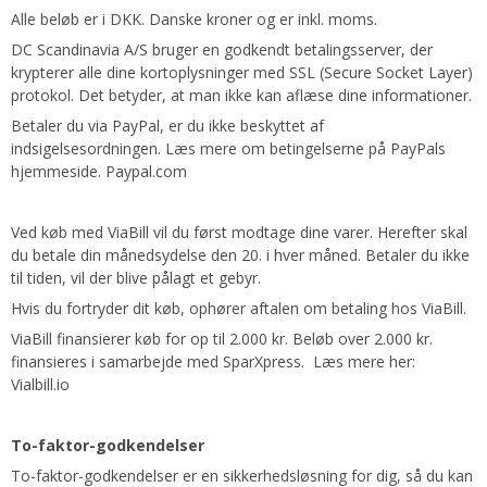
Alle beløb er i DKK. Danske kroner og er inkl. moms.
DC Scandinavia A/S bruger en godkendt betalingsserver, der
krypterer alle dine kortoplysninger med SSL (Secure Socket Layer)
protokol. Det betyder, at man ikke kan aflæse dine informationer.
Betaler du via PayPal, er du ikke beskyttet af
indsigelsesordningen. Læs mere om betingelserne på PayPals
hjemmeside.
Paypal.com
Ved køb med ViaBill vil du først modtage dine varer. Herefter skal
du betale din månedsydelse den 20. i hver måned. Betaler du ikke
til tiden, vil der blive pålagt et gebyr.
Hvis du fortryder dit køb, ophører aftalen om betaling hos ViaBill.
ViaBill finansierer køb for op til 2.000 kr. Beløb over 2.000 kr.
finansieres i samarbejde med SparXpress. Læs mere her:
Vialbill.io
To-faktor-godkendelser
To-faktor-godkendelser er en sikkerhedsløsning for dig, så du kan