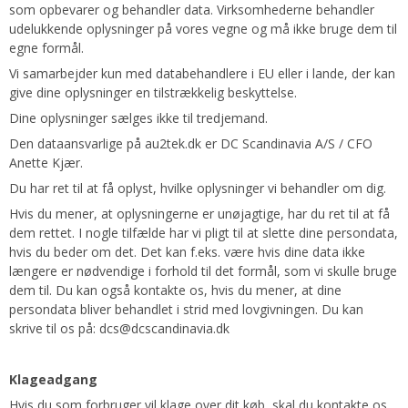
som opbevarer og behandler data. Virksomhederne behandler
udelukkende oplysninger på vores vegne og må ikke bruge dem til
egne formål.
Vi samarbejder kun med databehandlere i EU eller i lande, der kan
give dine oplysninger en tilstrækkelig beskyttelse.
Dine oplysninger sælges ikke til tredjemand.
Den dataansvarlige på au2tek.dk er DC Scandinavia A/S / CFO
Anette Kjær.
Du har ret til at få oplyst, hvilke oplysninger vi behandler om dig.
Hvis du mener, at oplysningerne er unøjagtige, har du ret til at få
dem rettet. I nogle tilfælde har vi pligt til at slette dine persondata,
hvis du beder om det. Det kan f.eks. være hvis dine data ikke
længere er nødvendige i forhold til det formål, som vi skulle bruge
dem til. Du kan også kontakte os, hvis du mener, at dine
persondata bliver behandlet i strid med lovgivningen. Du kan
skrive til os på:
dcs@dcscandinavia.dk
Klageadgang
Hvis du som forbruger vil klage over dit køb, skal du kontakte os