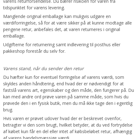
varens returforsendelse. Du bærer risikoen for varen fra
tidspunktet for varens levering.
Manglende original emballage kan muligvis udgøre en
værdiforringelse, så for at være sikker på at kunne modtage alle
pengene retur, anbefales det, at varen returneres i original
emballage.
Udgifterne for returnering samt indlevering til posthus eller
pakkeshop forestår du selv for.
Varens stand, når du sender den retur
Du hæfter kun for eventuel forringelse af varens værdi, som
skyldes anden håndtering, end hvad der er nødvendigt for at
fastslå varens art, egenskaber og den måde, den fungerer på. Du
kan med andre ord prøve varen på samme måde, som hvis du
prøvede den i en fysisk butik, men du må ikke tage den i egentlig
brug.
Hvis varen er prøvet udover hvad der er beskrevet ovenfor,
betragter vi den som brugt, hvilket betyder, at du ved fortrydelse
af købet kun får en del eller intet af købsbeløbet retur, afhængig
af varens handelsmæssige værdi.