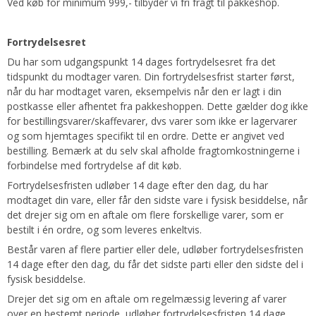
Ved køb for minimum 999,- tilbyder vi fri fragt til pakkeshop.
Fortrydelsesret
Du har som udgangspunkt 14 dages fortrydelsesret fra det
tidspunkt du modtager varen. Din fortrydelsesfrist starter først,
når du har modtaget varen, eksempelvis når den er lagt i din
postkasse eller afhentet fra pakkeshoppen. Dette gælder dog ikke
for bestillingsvarer/skaffevarer, dvs varer som ikke er lagervarer
og som hjemtages specifikt til en ordre. Dette er angivet ved
bestilling. Bemærk at du selv skal afholde fragtomkostningerne i
forbindelse med fortrydelse af dit køb.
Fortrydelsesfristen udløber 14 dage efter den dag, du har
modtaget din vare, eller får den sidste vare i fysisk besiddelse, når
det drejer sig om en aftale om flere forskellige varer, som er
bestilt i én ordre, og som leveres enkeltvis.
Består varen af flere partier eller dele, udløber fortrydelsesfristen
14 dage efter den dag, du får det sidste parti eller den sidste del i
fysisk besiddelse.
Drejer det sig om en aftale om regelmæssig levering af varer
over en bestemt periode, udløber fortrydelsesfristen 14 dage