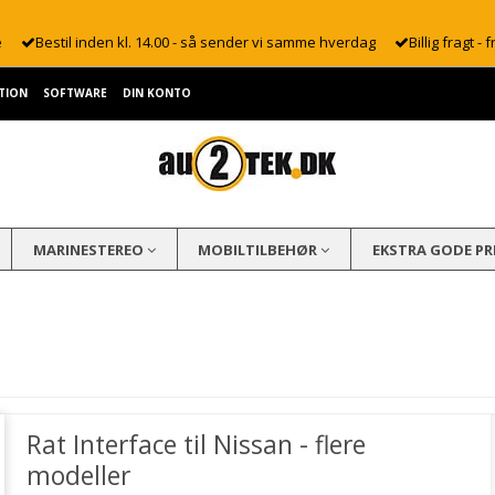
e
Bestil inden kl. 14.00 - så sender vi samme hverdag
Billig fragt - f
TION
SOFTWARE
DIN KONTO
MARINESTEREO
MOBILTILBEHØR
EKSTRA GODE PR
Rat Interface til Nissan - flere
modeller