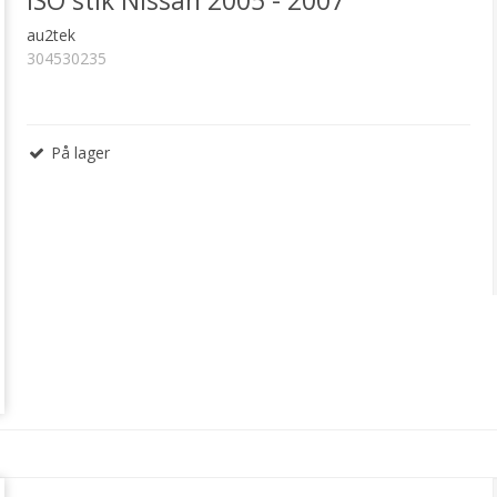
ISO stik Nissan 2005 - 2007
au2tek
304530235
På lager