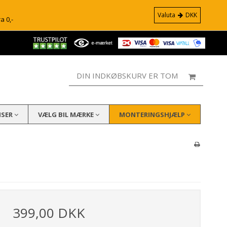
Valuta
DKK
ra 0,-
DIN INDKØBSKURV ER TOM
ISER
VÆLG BIL MÆRKE
MONTERINGSHJÆLP
399,00 DKK