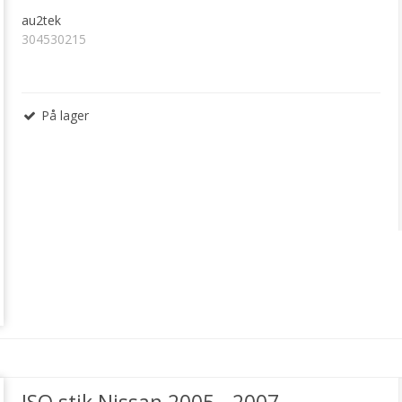
au2tek
304530215
På lager