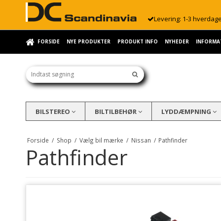
Levering: 1-3 hverdag
FORSIDE
NYE PRODUKTER
PRODUKT INFO
NYHEDER
INFORMA
BILSTEREO
BILTILBEHØR
LYDDÆMPNING
Forside
/
Shop
/
Vælg bil mærke
/
Nissan
/
Pathfinder
Pathfinder