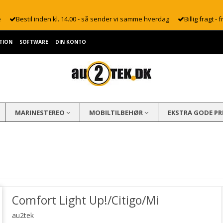
e
Bestil inden kl. 14.00 - så sender vi samme hverdag
Billig fragt - f
TION
SOFTWARE
DIN KONTO
MARINESTEREO
MOBILTILBEHØR
EKSTRA GODE PR
Comfort Light Up!/Citigo/Mi
au2tek