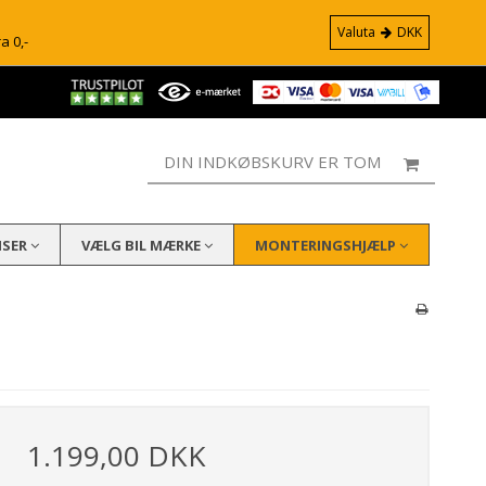
Valuta
DKK
ra 0,-
DIN INDKØBSKURV ER TOM
ISER
VÆLG BIL MÆRKE
MONTERINGSHJÆLP
1.199,00 DKK