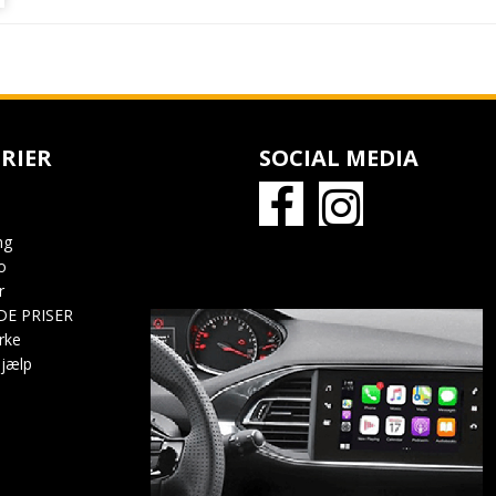
RIER
SOCIAL MEDIA
ng
o
r
DE PRISER
rke
jælp