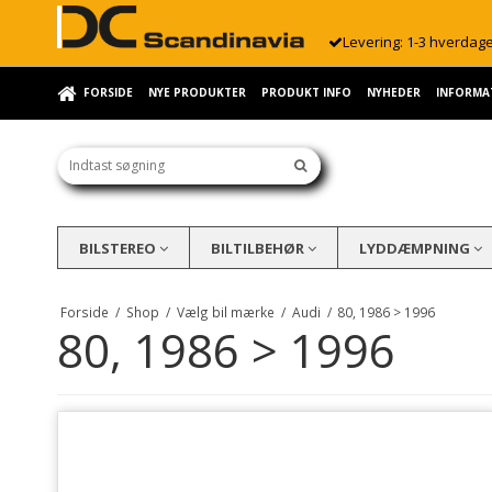
Levering: 1-3 hverdag
FORSIDE
NYE PRODUKTER
PRODUKT INFO
NYHEDER
INFORMA
BILSTEREO
BILTILBEHØR
LYDDÆMPNING
Forside
/
Shop
/
Vælg bil mærke
/
Audi
/
80, 1986 > 1996
80, 1986 > 1996