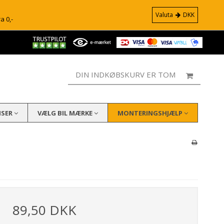
Valuta
DKK
ra 0,-
DIN INDKØBSKURV ER TOM
ISER
VÆLG BIL MÆRKE
MONTERINGSHJÆLP
89,50 DKK