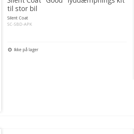
Silent Coat "Good" lyddæmpnings kit
til stor bil
Silent Coat
SC-SBD-APK
Ikke på lager