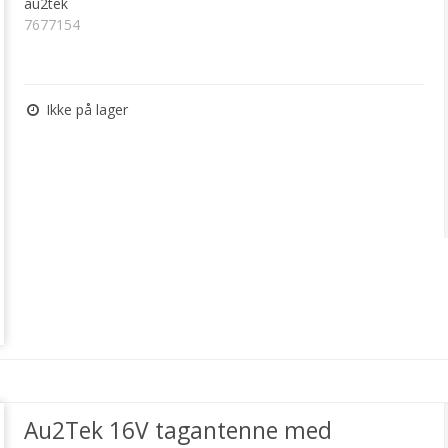
au2tek
7677154
Ikke på lager
Au2Tek 16V tagantenne med