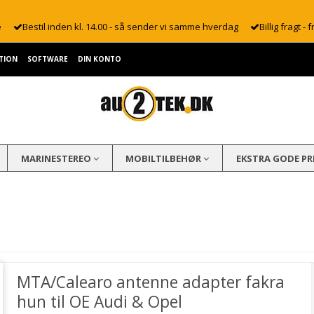
e
Bestil inden kl. 14.00 - så sender vi samme hverdag
Billig fragt - f
TION
SOFTWARE
DIN KONTO
MARINESTEREO
MOBILTILBEHØR
EKSTRA GODE PR
MTA/Calearo antenne adapter fakra
hun til OE Audi & Opel