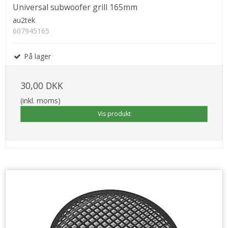
Universal subwoofer grill 165mm
au2tek
607945165
På lager
30,00 DKK
(inkl. moms)
Vis produkt