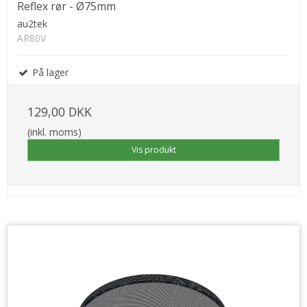
Reflex rør - Ø75mm
au2tek
AR80V
På lager
129,00 DKK
(inkl. moms)
Vis produkt