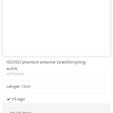
ISO/ISO phantom antenne strømforsyning
au2tek
447230042
Længde: 15cm
På lager