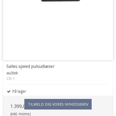
Sailes speed pulsudlæser
au2tek
CB-1
På lager
TILMELD DIG VORES NYHEDSBREV
1.399,00 DKK
(inkl. moms)