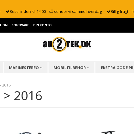
e
Bestil inden kl. 14.00 - så sender vi samme hverdag
Billig fragt - f
TION
SOFTWARE
DIN KONTO
MARINESTEREO
MOBILTILBEHØR
EKSTRA GODE PR
 > 2016
7 > 2016