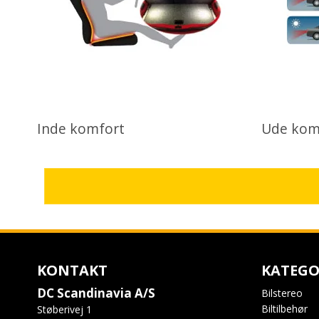
Inde komfort
Ude kom
KONTAKT
KATEGO
DC Scandinavia A/S
Bilstereo
Biltilbehør
Støberivej 1