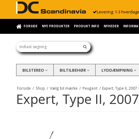
Levering: 1-3 hverdag
FORSIDE
NYE PRODUKTER
PRODUKT INFO
NYHEDER
INFORMA
BILSTEREO
BILTILBEHØR
LYDDÆMPNING
Forside
/
Shop
/
Vælg bil mærke
/
Peugeot
/
Expert, Type II, 2007
Expert, Type II, 200