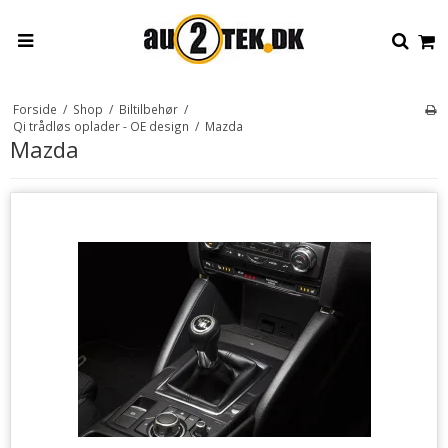
Forside
/
Shop
/
Biltilbehør
/
Qi trådløs oplader - OE design
/
Mazda
Mazda