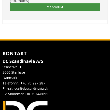
(inkl. moms)
Vis produkt
KONTAKT
DC Scandinavia A/S
Støberivej 1
3660 Stenløse
Danmark
Telefonnr.
:
+45 70 227 287
E-mail
:
CVR-nummer
:
DK 3174-6051