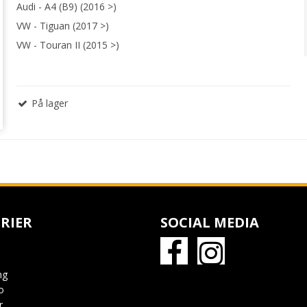
Audi - A4 (B9) (2016 >)
VW - Tiguan (2017 >)
VW - Touran II (2015 >)
På lager
RIER
SOCIAL MEDIA
ng
o
r