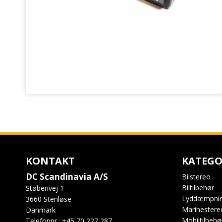
KONTAKT
KATEGO
DC Scandinavia A/S
Bilstereo
Biltilbehør
Støberivej 1
Lyddæmpni
3660 Stenløse
Marinestere
Danmark
Mobiltilbehø
Telefonnr.
:
+45 70 227 287