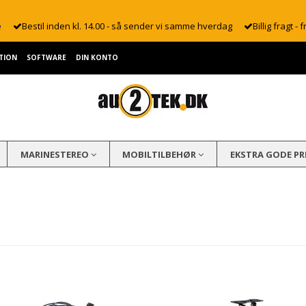
e
Bestil inden kl. 14.00 - så sender vi samme hverdag
Billig fragt - f
TION
SOFTWARE
DIN KONTO
MARINESTEREO
MOBILTILBEHØR
EKSTRA GODE PR