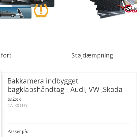
fort
Støjdæmpning
Bakkamera indbygget i
bagklapshåndtag - Audi, VW ,Skoda
au2tek
CA-801DY
Passer på: