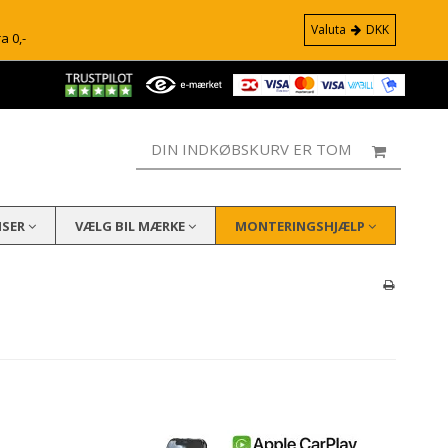
Valuta
DKK
ra 0,-
DIN INDKØBSKURV ER TOM
ISER
VÆLG BIL MÆRKE
MONTERINGSHJÆLP