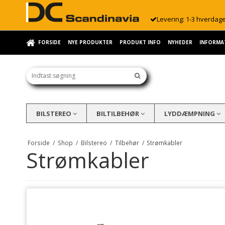
Levering: 1-3 hverdag
FORSIDE
NYE PRODUKTER
PRODUKT INFO
NYHEDER
INFORMA
BILSTEREO
BILTILBEHØR
LYDDÆMPNING
Forside
/
Shop
/
Bilstereo
/
Tilbehør
/
Strømkabler
Strømkabler