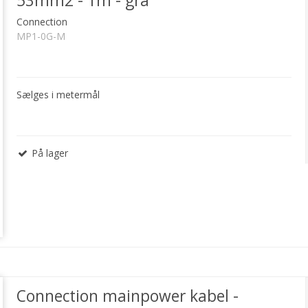
53mm2 - 1m - grå
Connection
MP1-0G-M
Sælges i metermål
På lager
Connection mainpower kabel -