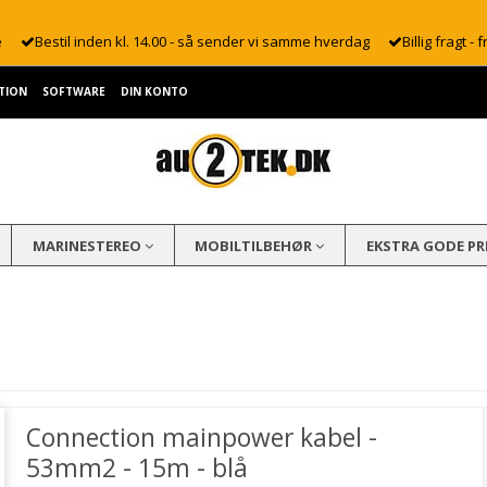
e
Bestil inden kl. 14.00 - så sender vi samme hverdag
Billig fragt - f
TION
SOFTWARE
DIN KONTO
MARINESTEREO
MOBILTILBEHØR
EKSTRA GODE PR
Connection mainpower kabel -
53mm2 - 15m - blå