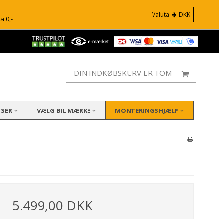
Valuta
DKK
ra 0,-
DIN INDKØBSKURV ER TOM
ISER
VÆLG BIL MÆRKE
MONTERINGSHJÆLP
5.499,00 DKK