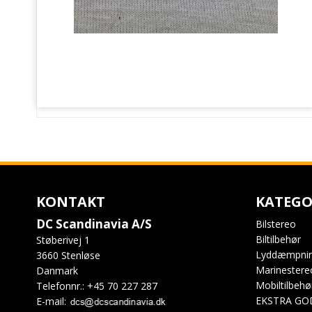
KONTAKT
KATEGO
DC Scandinavia A/S
Bilstereo
Biltilbehør
Støberivej 1
Lyddæmpni
3660 Stenløse
Marinestere
Danmark
Mobiltilbehø
Telefonnr.
:
+45 70 227 287
EKSTRA GO
E-mail
: