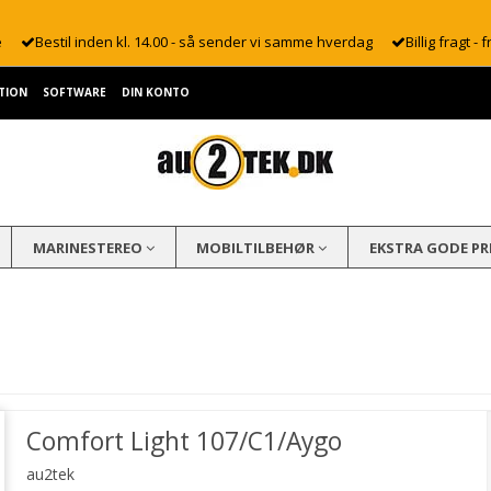
e
Bestil inden kl. 14.00 - så sender vi samme hverdag
Billig fragt - f
TION
SOFTWARE
DIN KONTO
MARINESTEREO
MOBILTILBEHØR
EKSTRA GODE PR
Comfort Light 107/C1/Aygo
au2tek