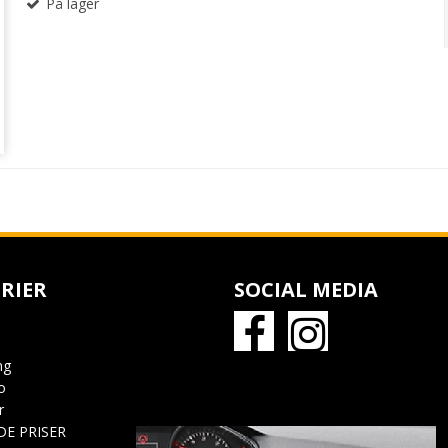
På lager
RIER
SOCIAL MEDIA
ng
o
r
DE PRISER