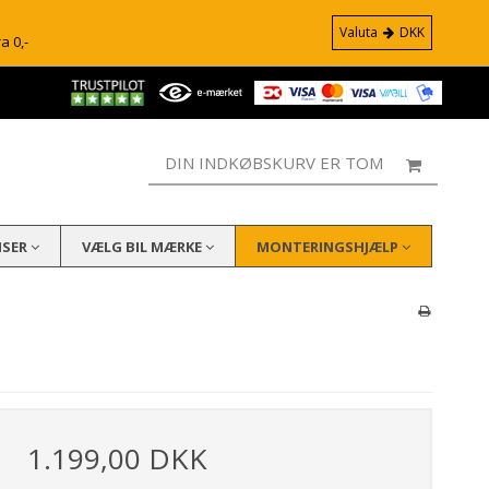
Valuta
DKK
ra 0,-
DIN INDKØBSKURV ER TOM
ISER
VÆLG BIL MÆRKE
MONTERINGSHJÆLP
1.199,00 DKK