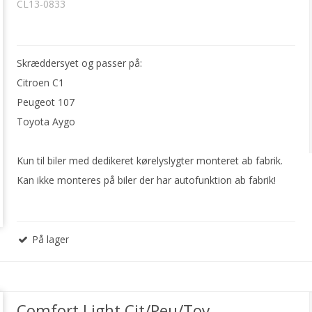
CL13-0833
Skræddersyet og passer på:
Citroen C1
Peugeot 107
Toyota Aygo
Kun til biler med dedikeret kørelyslygter monteret ab fabrik.
Kan ikke monteres på biler der har autofunktion ab fabrik!
På lager
Comfort Light Cit/Peu/Toy