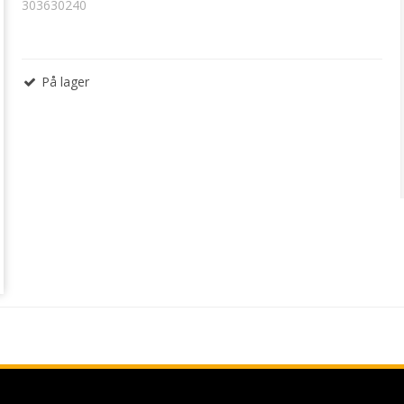
303630240
På lager