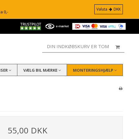
Valuta
DKK
ra 0,-
DIN INDKØBSKURV ER TOM
ISER
VÆLG BIL MÆRKE
MONTERINGSHJÆLP
55,00 DKK