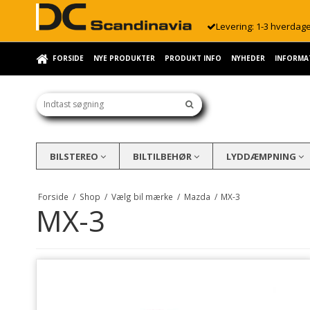
Levering: 1-3 hverdag
FORSIDE
NYE PRODUKTER
PRODUKT INFO
NYHEDER
INFORMA
BILSTEREO
BILTILBEHØR
LYDDÆMPNING
Forside
/
Shop
/
Vælg bil mærke
/
Mazda
/
MX-3
MX-3