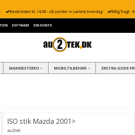
e
Bestil inden kl. 14.00 - så sender vi samme hverdag
Billig fragt - f
TION
SOFTWARE
DIN KONTO
MARINESTEREO
MOBILTILBEHØR
EKSTRA GODE PR
ISO stik Mazda 2001>
au2tek