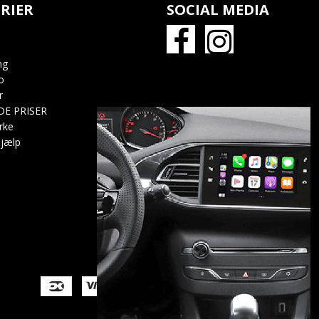
RIER
SOCIAL MEDIA
ng
o
r
DE PRISER
rke
jælp