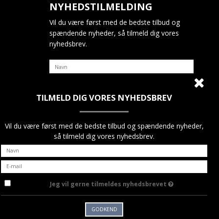
NYHEDSTILMELDING
Vil du være først med de bedste tilbud og
spændende nyheder, så tilmeld dig vores
nyhedsbrev.
TILMELD DIG VORES NYHEDSBREV
Jeg vil gerne tilmeldes nyhedsbrevet
GODKEND
Vil du være først med de bedste tilbud og spændende nyheder,
så tilmeld dig vores nyhedsbrev.
Jeg vil gerne tilmeldes nyhedsbrevet
GODKEND