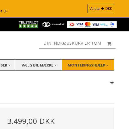
Valuta
DKK
ra 0,-
DIN INDKØBSKURV ER TOM
ISER
VÆLG BIL MÆRKE
MONTERINGSHJÆLP
3.499,00 DKK