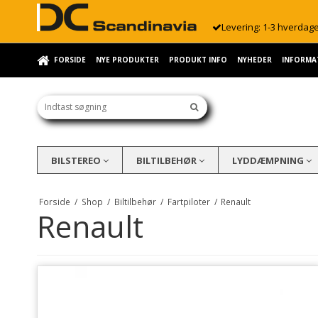
Levering: 1-3 hverdag
FORSIDE
NYE PRODUKTER
PRODUKT INFO
NYHEDER
INFORMA
BILSTEREO
BILTILBEHØR
LYDDÆMPNING
Forside
/
Shop
/
Biltilbehør
/
Fartpiloter
/
Renault
Renault