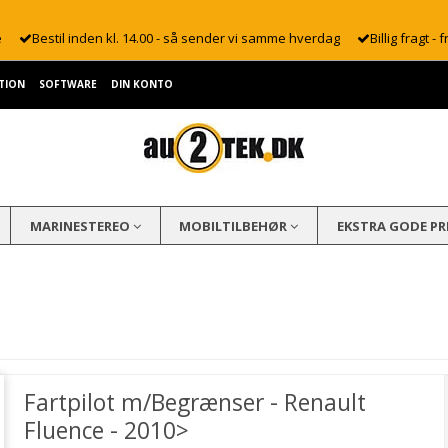
e
Bestil inden kl. 14.00 - så sender vi samme hverdag
Billig fragt - f
TION
SOFTWARE
DIN KONTO
MARINESTEREO
MOBILTILBEHØR
EKSTRA GODE PR
Fartpilot m/Begrænser - Renault
Fluence - 2010>