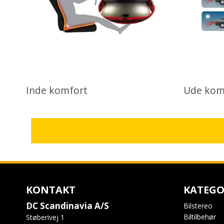
Inde komfort
Ude kom
KONTAKT
KATEGO
DC Scandinavia A/S
Bilstereo
Biltilbehør
Støberivej 1