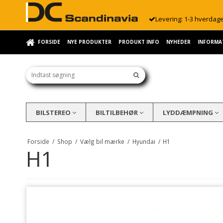
Levering: 1-3 hverdag
FORSIDE
NYE PRODUKTER
PRODUKT INFO
NYHEDER
INFORMA
BILSTEREO
BILTILBEHØR
LYDDÆMPNING
Forside
/
Shop
/
Vælg bil mærke
/
Hyundai
/
H1
H1