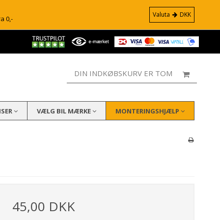
Valuta
DKK
ra 0,-
DIN INDKØBSKURV ER TOM
ISER
VÆLG BIL MÆRKE
MONTERINGSHJÆLP
45,00 DKK