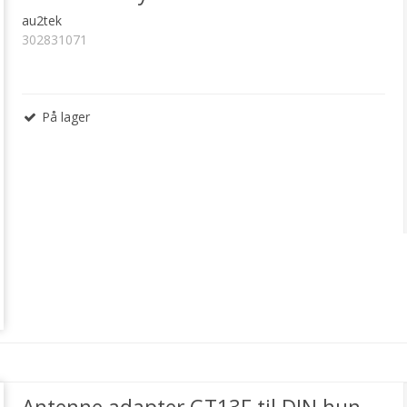
au2tek
302831071
På lager