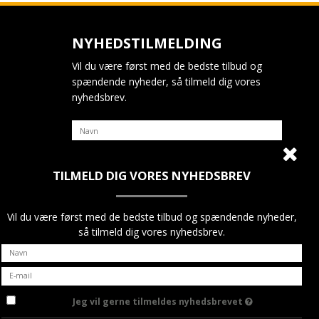
NYHEDSTILMELDING
Vil du være først med de bedste tilbud og
spændende nyheder, så tilmeld dig vores
nyhedsbrev.
TILMELD DIG VORES NYHEDSBREV
Jeg vil gerne tilmeldes nyhedsbrevet
GODKEND
Vil du være først med de bedste tilbud og spændende nyheder,
så tilmeld dig vores nyhedsbrev.
Jeg vil gerne tilmeldes nyhedsbrevet