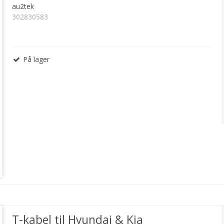
au2tek
302830583
På lager
T-kabel til Hyundai & Kia