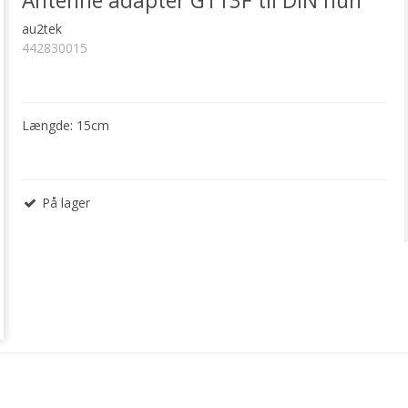
Antenne adapter GT13F til DIN hun
au2tek
442830015
Længde: 15cm
På lager