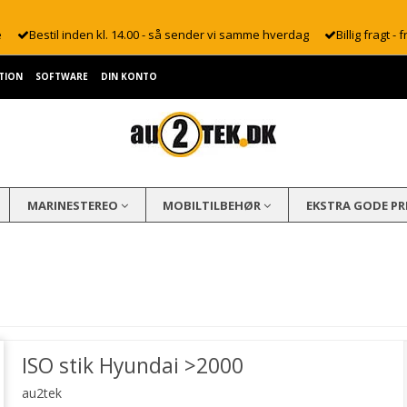
e
Bestil inden kl. 14.00 - så sender vi samme hverdag
Billig fragt - f
TION
SOFTWARE
DIN KONTO
MARINESTEREO
MOBILTILBEHØR
EKSTRA GODE PR
ISO stik Hyundai >2000
au2tek