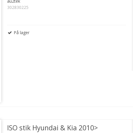
au2tek
302830225
På lager
ISO stik Hyundai & Kia 2010>