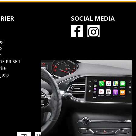
RIER
SOCIAL MEDIA
ng
o
r
DE PRISER
rke
jælp