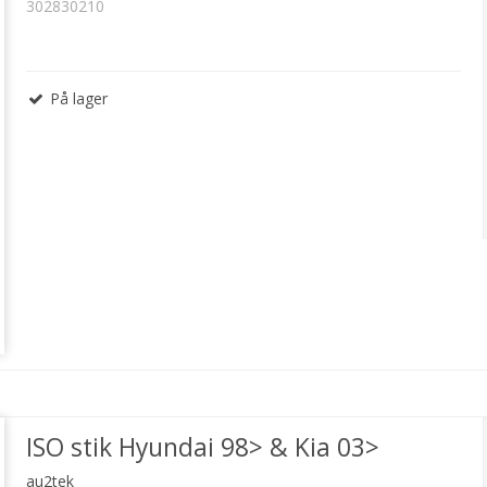
302830210
På lager
ISO stik Hyundai 98> & Kia 03>
au2tek