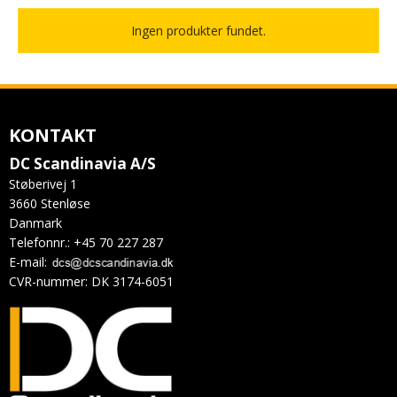
Ingen produkter fundet.
KONTAKT
DC Scandinavia A/S
Støberivej 1
3660 Stenløse
Danmark
Telefonnr.
:
+45 70 227 287
E-mail
:
CVR-nummer
:
DK 3174-6051