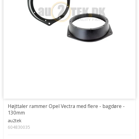
Højttaler rammer Opel Vectra med flere - bagdøre -
130mm
au2tek
604830035