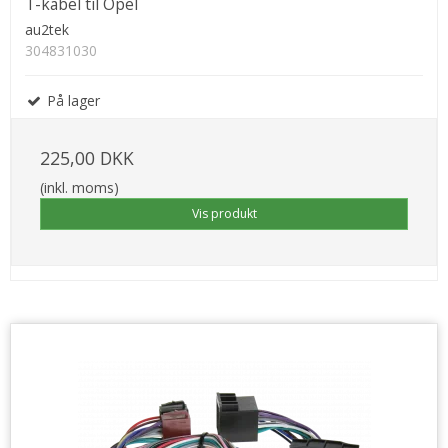
T-kabel til Opel
au2tek
304831030
På lager
225,00 DKK
(inkl. moms)
Vis produkt