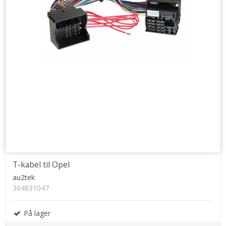
T-kabel til Opel
au2tek
304831047
På lager