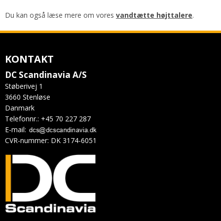
Du kan også læse mere om vores
vandtætte højttalere
.
KONTAKT
DC Scandinavia A/S
Støberivej 1
3660 Stenløse
Danmark
Telefonnr.
:
+45 70 227 287
E-mail
:
CVR-nummer
:
DK 3174-6051