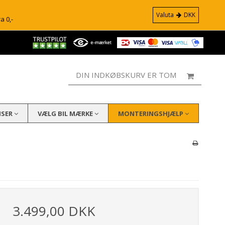
Valuta
DKK
ra 0,-
DIN INDKØBSKURV ER TOM
ISER
VÆLG BIL MÆRKE
MONTERINGSHJÆLP
3.499,00 DKK