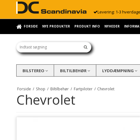
Levering: 1-3 hverdag
FORSIDE
NYE PRODUKTER
PRODUKT INFO
NYHEDER
INFORMA
BILSTEREO
BILTILBEHØR
LYDDÆMPNING
Forside
/
Shop
/
Biltilbehør
/
Fartpiloter
/
Chevrolet
Chevrolet