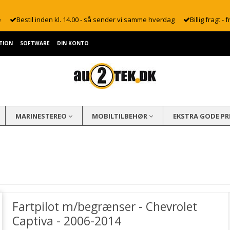
e
Bestil inden kl. 14.00 - så sender vi samme hverdag
Billig fragt - f
TION
SOFTWARE
DIN KONTO
MARINESTEREO
MOBILTILBEHØR
EKSTRA GODE PR
Fartpilot m/begrænser - Chevrolet
Captiva - 2006-2014