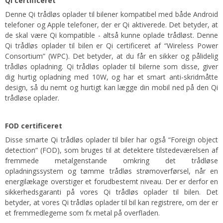
Qi certificeret
Denne Qi trådløs oplader til bilener kompatibel med både Android
telefoner og Apple telefoner, der er Qi aktiverede. Det betyder, at
de skal være Qi kompatible - altså kunne oplade trådløst. Denne
Qi trådløs oplader til bilen er Qi certificeret af “Wireless Power
Consortium” (WPC). Det betyder, at du får en sikker og pålidelig
trådløs opladning. Qi trådløs oplader til bilerne som disse, giver
dig hurtig opladning med 10W, og har et smart anti-skridmåtte
design, så du nemt og hurtigt kan lægge din mobil ned på den Qi
trådløse oplader.
FOD certificeret
Disse smarte Qi trådløs oplader til biler har også “Foreign object
detection” (FOD), som bruges til at detektere tilstedeværelsen af
fremmede metalgenstande omkring det trådløse
opladningssystem og tømme trådløs strømoverførsel, når en
energilækage overstiger et forudbestemt niveau. Der er derfor en
sikkerhedsgaranti på vores Qi trådløs oplader til bilen. Det
betyder, at vores Qi trådløs oplader til bil kan registrere, om der er
et fremmedlegeme som fx metal på overfladen.