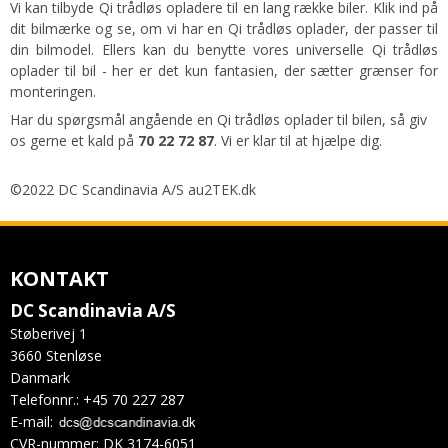
Vi kan tilbyde Qi trådløs opladere til en lang række biler. Klik ind på
dit bilmærke og se, om vi har en Qi trådløs oplader, der passer til
din bilmodel. Ellers kan du benytte vores universelle Qi trådløs
oplader til bil - her er det kun fantasien, der sætter grænser for
monteringen.
Har du spørgsmål angående en Qi trådløs oplader til bilen, så giv
os gerne et kald på
70 22 72 87
. Vi er klar til at hjælpe dig.
©2022 DC Scandinavia A/S au2TEK.dk
KONTAKT
DC Scandinavia A/S
Støberivej 1
3660 Stenløse
Danmark
Telefonnr.
:
+45 70 227 287
E-mail
:
CVR-nummer
:
DK 3174-6051